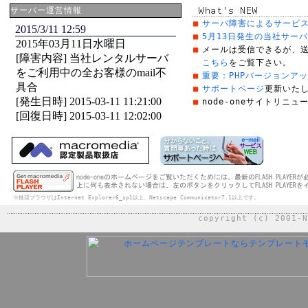
サーバー運営情報
■
サーバ障害によるサービ
■
5月13日発生の当社サー
■
メールは受信できるが、
こちら
をご覧下さい。
■
重要：PHPバージョンア
■
サポートページ
更新いた
■
node-oneサイトリニ
※推奨ブラウザはInternet Explorer6_sp1以上、Netscape Communicator7.1以上です。
copyright (c) 2001-N